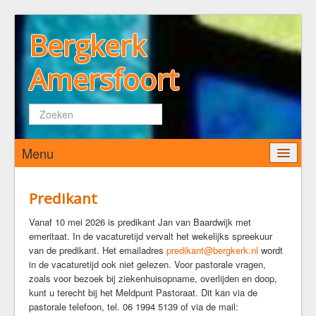
Bergkerk
Amersfoort
Zoeken...
Menu
Home
Predikant
Wie zijn wij
Vanaf 10 mei 2026 is predikant Jan van Baardwijk met
emeritaat. In de vacaturetijd vervalt het wekelijks spreekuur
De Bergkerk
van de predikant. Het emailadres
predikant@bergkerk.nl
wordt
Predikant
in de vacaturetijd ook niet gelezen. Voor pastorale vragen,
Kerkenraad
zoals voor bezoek bij ziekenhuisopname, overlijden en doop,
kunt u terecht bij het Meldpunt Pastoraat. Dit kan via de
Pastoraat
pastorale telefoon, tel. 06 1994 5139 of via de mail:
Diaconaat