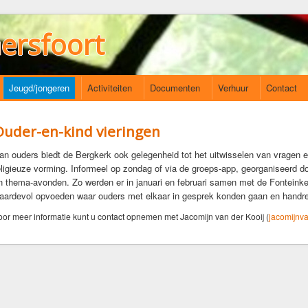
ersfoort
Jeugd/jongeren
Activiteiten
Documenten
Verhuur
Contact
Ouder-en-kind vieringen
an ouders biedt de Bergkerk ook gelegenheid tot het uitwisselen van vragen e
eligieuze vorming. Informeel op zondag of via de groeps-app, georganiseerd d
n thema-avonden. Zo werden er in januari en februari samen met de Fonteink
aardevol opvoeden waar ouders met elkaar in gesprek konden gaan en handre
oor meer informatie kunt u contact opnemen met Jacomijn van der Kooij (
jacomijnv