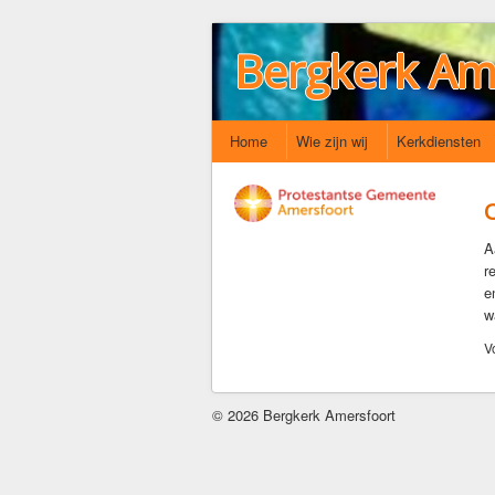
Bergkerk Am
Home
Wie zijn wij
Kerkdiensten
A
r
e
w
V
© 2026 Bergkerk Amersfoort