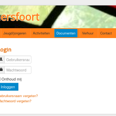
ersfoort
Jeugd/jongeren
Activiteiten
Documenten
Verhuur
Contact
Login
Gebruikersnaam
Wachtwoord
Onthoud mij
Inloggen
ebruikersnaam vergeten?
achtwoord vergeten?