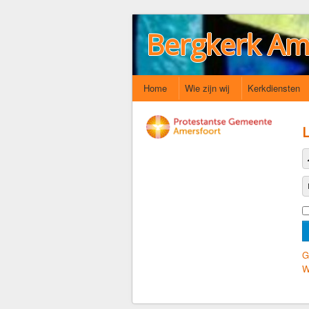
Bergkerk Am
Home
Wie zijn wij
Kerkdiensten
G
W