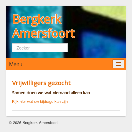
Bergkerk
Amersfoort
Zoeken...
Menu
Home
Vrijwilligers gezocht
Wie zijn wij
Samen doen we wat niemand alleen kan
De Bergkerk
Kijk hier wat uw bijdrage kan zijn
Predikant
Kerkenraad
© 2026 Bergkerk Amersfoort
Pastoraat
Diaconaat