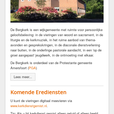
Kerkrentmeesters
Kerkmuziek
Geschiedenis
Veilige kerk
De Bergkerk is een wijkgemeente met ruimte voor persoonlijke
geloofsbeleving: in de vieringen van woord en sacrament, in de
Kerkdiensten
liturgie en de kerkmuziek, in het ruime aanbod van thema-
Komende Erediensten
avonden en gesprekskringen, in de diaconale dienstverlening
naar buiten, in de onderlinge pastorale aandacht, in een 'op de
Kapeldienst
groei aangepast' jeugdwerk, in de ontmoeting met elkaar.
Zondagse Eredienst
De Bergkerk is onderdeel van de Protestante gemeente
Avondgebed
Amersfoort (
PGA
)
Bijzondere diensten
Lees meer...
Kerkdienst gemist
Ouder-en-kind vieringen
Kerkdienst bij stukjes en beetjes
Komende Erediensten
Commissie Eredienst
U kunt de vieringen digitaal meevieren via
www.kerkdienstgemist.nl
.
Jeugd/jongeren
Tip: Als u bij kerkdienst gemist alleen geluid of alleen beeld