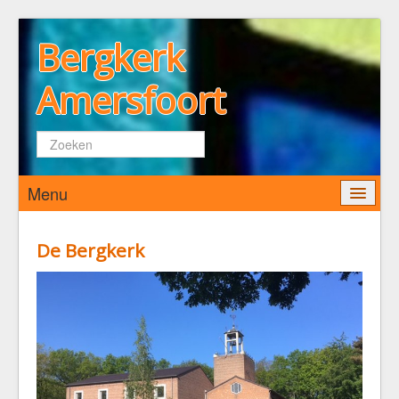
Bergkerk
Amersfoort
Zoeken...
Menu
Home
De Bergkerk
Wie zijn wij
De Bergkerk
Predikant
Kerkenraad
Pastoraat
Diaconaat