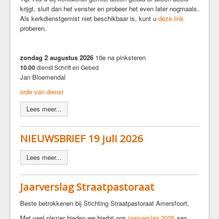
Crèche
krijgt, sluit dan het venster en probeer het even later nogmaals.
Kindervieringen
Als kerkdienstgemist niet beschikbaar is, kunt u
deze link
proberen.
Rond de 15
Ouder-en-kind vieringen
zondag 2 augustus 2026
10e na pinksteren
Activiteiten
10.00
dienst Schrift en Gebed
Jan Bloemendal
Actueel
Podcast
orde van dienst
Kunstcommissie BK2
Lees meer...
Gesprekskringen
Van de diaconie
NIEUWSBRIEF 19 juli 2026
Onder de vijgenboom
Taakgroep ouderen
Lees meer...
Tuincommissie
Op de hoogte blijven
Jaarverslag Straatpastoraat
Documenten
Beste betrokkenen bij Stichting Straatpastoraat Amersfoort,
Recente preken
Met veel plezier bieden we hierbij ons
jaarverslag 2025
aan.