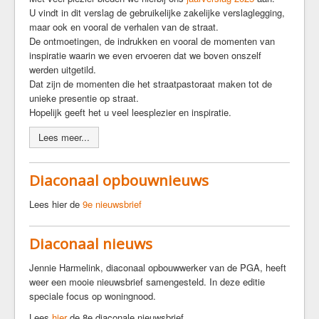
U vindt in dit verslag de gebruikelijke zakelijke verslaglegging,
Orde van dienst
maar ook en vooral de verhalen van de straat.
Beleidsplan
De ontmoetingen, de indrukken en vooral de momenten van
Nieuwsbrieven
inspiratie waarin we even ervoeren dat we boven onszelf
werden uitgetild.
Vitaliteitsscan
Dat zijn de momenten die het straatpastoraat maken tot de
Financiën
unieke presentie op straat.
Toekomstvisie
Hopelijk geeft het u veel leesplezier en inspiratie.
Login
Lees meer...
Verhuur
Diaconaal opbouwnieuws
Contact
Lees hier de
9e nieuwsbrief
Bergkapel
Diaconaal nieuws
Muziek op de Berg
Film op de Berg
Jennie Harmelink, diaconaal opbouwwerker van de PGA, heeft
Amersfoortse Bergrede
weer een mooie nieuwsbrief samengesteld. In deze editie
speciale focus op woningnood.
Stichting Amersfoortse Bergkapel
Lees
hier
de 8e diaconale nieuwsbrief