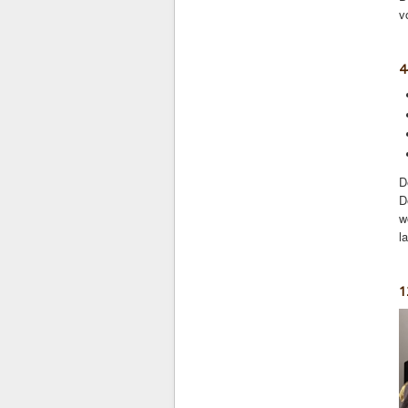
v
4
D
D
w
l
1