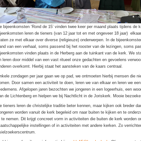
e bijeenkomsten ‘Rond de 15’ vinden twee keer per maand plaats tijdens de ke
ijeenkomsten leren de tieners (van 12 jaar tot en met ongeveer 18 jaar) elka
raten ze met elkaar over diverse (religieuze) onderwerpen. In de bijeenkomst
and van een verhaal, soms passend bij het rooster van de lezingen, soms pass
ijeenkomsten vinden plaats in de Herberg aan de tuinkant van de kerk. We sta
n leren door middel van een vast ritueel onze gedachten en gevoelens verwoord
nderen overkomt. Hierbij staat het aansteken van de kaars centraal.
nkele zondagen per jaar gaan we op pad, we ontmoeten hierbij mensen die niet
omen. Door samen een activiteit te doen, leren we van elkaar en leren we een
edemens. Afgelopen jaren bezochten we jongeren in een logeerhuis, een woo
an de Lichtenberg en hielpen we bij Nachtlicht in de Joriskerk. Mooie bezo
e tieners leren de christelijke traditie beter kennen, maar kijken ook breder d
ongeren worden vanuit de kerk begeleid om naar buiten te kijken en te onderzo
n te nemen. Dit krijgt concreet vorm in activiteiten die buiten de kerk worden
aatschappelijke instellingen of in activiteiten met andere kerken. Zo verrichten
sielzoekerscentrum.