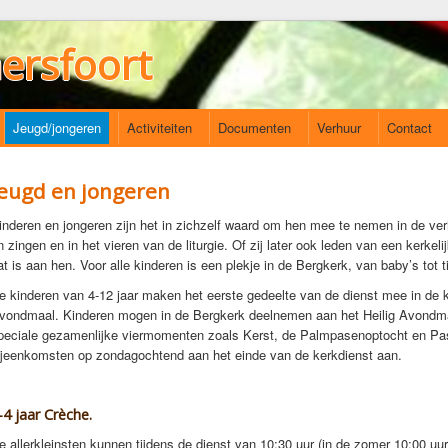
ersfoort
Jeugd/jongeren
Activiteiten
Documenten
Verhuur
Contact
Jeugd en jongeren
inderen en jongeren zijn het in zichzelf waard om hen mee te nemen in de verh
n zingen en in het vieren van de liturgie. Of zij later ook leden van een kerkel
at is aan hen. Voor alle kinderen is een plekje in de Bergkerk, van baby’s tot t
e kinderen van 4-12 jaar maken het eerste gedeelte van de dienst mee in de k
vondmaal. Kinderen mogen in de Bergkerk deelnemen aan het Heilig Avondmaal
peciale gezamenlijke viermomenten zoals Kerst, de Palmpasenoptocht en Pas
ijeenkomsten op zondagochtend aan het einde van de kerkdienst aan.
-4 jaar Crèche.
e allerkleinsten kunnen tijdens de dienst van 10:30 uur (in de zomer 10:00 uur)