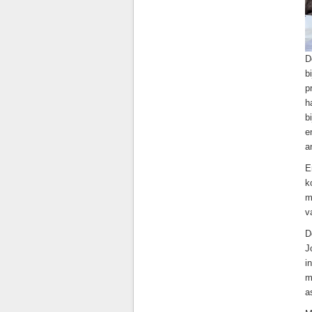
D
b
p
h
b
e
a
E
k
m
v
D
J
i
m
a