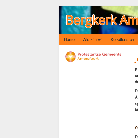
Bergkerk Am
Home
Wie zijn wij
Kerkdiensten
K
e
d
D
A
s
b
0
D