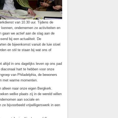
rkdienst van 10.30 uur. Tijdens de
ar kennen, ondernemen ze activiteiten en
en gaan we actief aan de slag aan de
end bij een actualiteit. De
rten de bijeenkomst vanuit de luie stoel
en en stil te staan bij wat ons of
 altijd in ons dagelijks leven op ons pad
 diaconaal hart te hebben voor onze
ngroep van Philadelphia, de bewoners
eken met warme momenten.
an alleen naar onze eigen Bergkerk.
eken welke plaats zij in de wereld willen
 ondernomen aan sociale en
 ze bijvoorbeeld vrijwilligerswerk in een