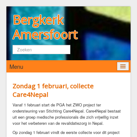
Bergkerk
Amersfoort
Zoeken...
Menu
Home
Zondag 1 februari, collecte
Care4Nepal
Wie zijn wij
De Bergkerk
Vanaf 1 februari start de PGA het ZWO project ter
ondersteuning van Stichting Care4Nepal. Care4Nepal bestaat
Predikant
uit een groep medische professionals die zich vrijwillig inzet
Kerkenraad
voor het verbeteren van de revalidatiezorg in Nepal.
Pastoraat
Op zondag 1 februari vindt de eerste collecte voor dit project
Diaconaat