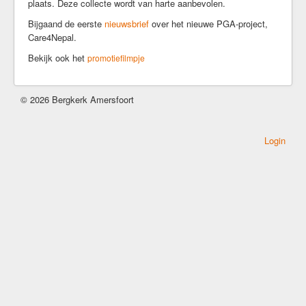
plaats. Deze collecte wordt van harte aanbevolen.
Kerkrentmeesters
Bijgaand de eerste
nieuwsbrief
over het nieuwe PGA-project,
Kerkmuziek
Care4Nepal.
Geschiedenis
Bekijk ook het
promotiefilmpje
Veilige kerk
Kerkdiensten
© 2026 Bergkerk Amersfoort
Komende Erediensten
Kapeldienst
Login
Zondagse Eredienst
Avondgebed
Bijzondere diensten
Kerkdienst gemist
Ouder-en-kind vieringen
Kerkdienst bij stukjes en beetjes
Commissie Eredienst
Jeugd/jongeren