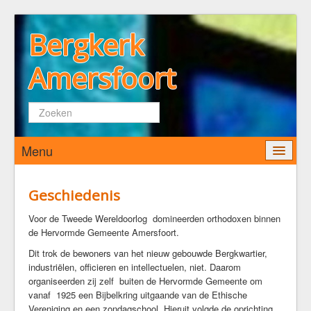
Bergkerk
Amersfoort
Zoeken...
Menu
Home
Geschiedenis
Wie zijn wij
Voor de Tweede Wereldoorlog domineerden orthodoxen binnen
de Hervormde Gemeente Amersfoort.
De Bergkerk
Dit trok de bewoners van het nieuw gebouwde Bergkwartier,
Predikant
industriëlen, officieren en intellectuelen, niet. Daarom
Kerkenraad
organiseerden zij zelf buiten de Hervormde Gemeente om
Pastoraat
vanaf 1925 een Bijbelkring uitgaande van de Ethische
Vereniging en een zondagschool. Hieruit volgde de oprichting
Diaconaat