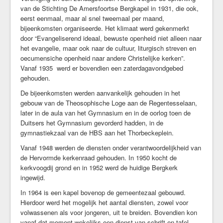
van de Stichting De Amersfoortse Bergkapel in 1931, die ook,
Kerkrentmeesters
eerst eenmaal, maar al snel tweemaal per maand,
Kerkmuziek
bijeenkomsten organiseerde. Het klimaat werd gekenmerkt
Geschiedenis
door “Evangeliserend ideaal, bewuste openheid niet alleen naar
het evangelie, maar ook naar de cultuur, liturgisch streven en
Veilige kerk
oecumensiche openheid naar andere Christelijke kerken”.
Vanaf 1935 werd er bovendien een zaterdagavondgebed
Kerkdiensten
gehouden.
Komende Erediensten
De bijeenkomsten werden aanvankelijk gehouden in het
Kapeldienst
gebouw van de Theosophische Loge aan de Regentesselaan,
later in de aula van het Gymnasium en in de oorlog toen de
Zondagse Eredienst
Duitsers het Gymnasium gevorderd hadden, in de
Avondgebed
gymnastiekzaal van de HBS aan het Thorbeckeplein.
Bijzondere diensten
Vanaf 1948 werden de diensten onder verantwoordelijkheid van
Kerkdienst gemist
de Hervormde kerkenraad gehouden. In 1950 kocht de
Ouder-en-kind vieringen
kerkvoogdij grond en in 1952 werd de huidige Bergkerk
ingewijd.
Kerkdienst bij stukjes en beetjes
Commissie Eredienst
In 1964 is een kapel bovenop de gemeentezaal gebouwd.
Hierdoor werd het mogelijk het aantal diensten, zowel voor
Jeugd/jongeren
volwassenen als voor jongeren, uit te breiden. Bovendien kon
vanaf dat moment wekelijks een dienst van schrift en tafel