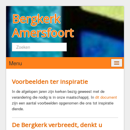
Bergkerk
Amersfoort
Zoeken...
Menu
Home
Voorbeelden ter inspiratie
Wie zijn wij
In de afgelopen jaren zijn kerken bezig geweest met de
verandering die nodig is in onze maatschappij. In
dit document
De Bergkerk
zijn een aantal voorbeelden opgenomen die ons tot inspiratie
Predikant
diende.
Kerkenraad
Pastoraat
De Bergkerk verbreedt, denkt u
Diaconaat