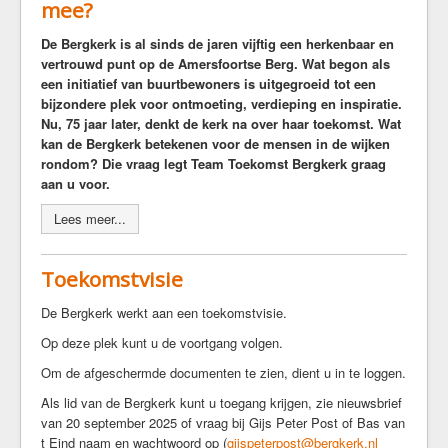
mee?
Kerkrentmeesters
De Bergkerk is al sinds de jaren vijftig een herkenbaar en
Kerkmuziek
vertrouwd punt op de Amersfoortse Berg. Wat begon als
Geschiedenis
een initiatief van buurtbewoners is uitgegroeid tot een
Veilige kerk
bijzondere plek voor ontmoeting, verdieping en inspiratie.
Nu, 75 jaar later, denkt de kerk na over haar toekomst. Wat
Kerkdiensten
kan de Bergkerk betekenen voor de mensen in de wijken
rondom? Die vraag legt Team Toekomst Bergkerk graag
Komende Erediensten
aan u voor.
Kapeldienst
Lees meer...
Zondagse Eredienst
Avondgebed
Toekomstvisie
Bijzondere diensten
Kerkdienst gemist
De Bergkerk werkt aan een toekomstvisie.
Ouder-en-kind vieringen
Op deze plek kunt u de voortgang volgen.
Kerkdienst bij stukjes en beetjes
Om de afgeschermde documenten te zien, dient u in te loggen.
Commissie Eredienst
Als lid van de Bergkerk kunt u toegang krijgen, zie nieuwsbrief
van 20 september 2025 of vraag bij Gijs Peter Post of Bas van
Jeugd/jongeren
t Eind naam en wachtwoord op (
gijspeterpost@bergkerk.nl