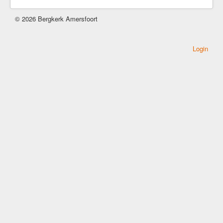
Kerkrentmeesters
© 2026 Bergkerk Amersfoort
Kerkmuziek
Geschiedenis
Login
Veilige kerk
Kerkdiensten
Komende Erediensten
Kapeldienst
Zondagse Eredienst
Avondgebed
Bijzondere diensten
Kerkdienst gemist
Ouder-en-kind vieringen
Kerkdienst bij stukjes en beetjes
Commissie Eredienst
Jeugd/jongeren