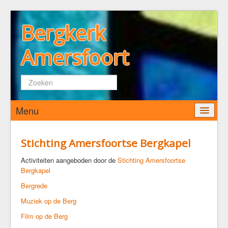
Bergkerk
Amersfoort
Zoeken...
Menu
Home
Stichting Amersfoortse Bergkapel
Wie zijn wij
Activiteiten aangeboden door de
Stichting Amersfoortse
Bergkapel
De Bergkerk
Bergrede
Predikant
Kerkenraad
Muziek op de Berg
Pastoraat
Film op de Berg
Diaconaat