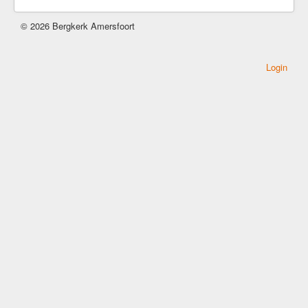
Kerkrentmeesters
© 2026 Bergkerk Amersfoort
Kerkmuziek
Geschiedenis
Login
Veilige kerk
Kerkdiensten
Komende Erediensten
Kapeldienst
Zondagse Eredienst
Avondgebed
Bijzondere diensten
Kerkdienst gemist
Ouder-en-kind vieringen
Kerkdienst bij stukjes en beetjes
Commissie Eredienst
Jeugd/jongeren