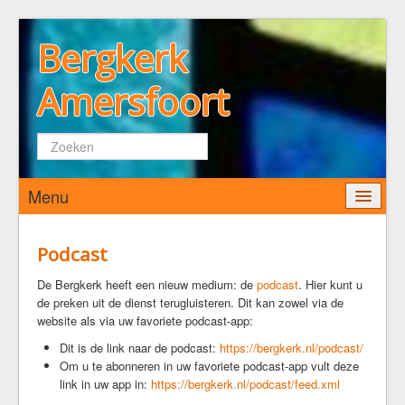
Bergkerk
Amersfoort
Zoeken...
Menu
Home
Podcast
Wie zijn wij
De Bergkerk heeft een nieuw medium: de
podcast
. Hier kunt u
de preken uit de dienst terugluisteren. Dit kan zowel via de
De Bergkerk
website als via uw favoriete podcast-app:
Predikant
Dit is de link naar de podcast:
https://bergkerk.nl/podcast/
Kerkenraad
Om u te abonneren in uw favoriete podcast-app vult deze
Pastoraat
link in uw app in:
https://bergkerk.nl/podcast/feed.xml
Diaconaat