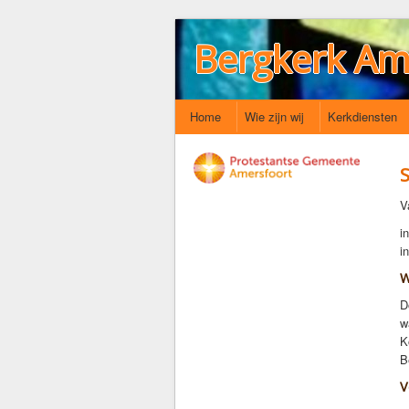
Bergkerk Am
Home
Wie zijn wij
Kerkdiensten
V
i
i
W
D
w
K
B
V