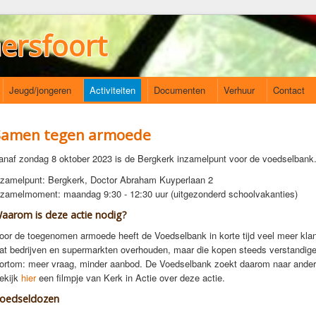
ersfoort
Jeugd/jongeren
Activiteiten
Documenten
Verhuur
Contact
Samen tegen armoede
anaf zondag 8 oktober 2023 is de Bergkerk inzamelpunt voor de voedselbank
nzamelpunt: Bergkerk, Doctor Abraham Kuyperlaan 2
nzamelmoment: maandag 9:30 - 12:30 uur (uitgezonderd schoolvakanties)
aarom is deze actie nodig?
oor de toegenomen armoede heeft de Voedselbank in korte tijd veel meer kla
at bedrijven en supermarkten overhouden, maar die kopen steeds verstandiger
ortom: meer vraag, minder aanbod. De Voedselbank zoekt daarom naar ande
ekijk
hier
een filmpje van Kerk in Actie over deze actie.
oedseldozen