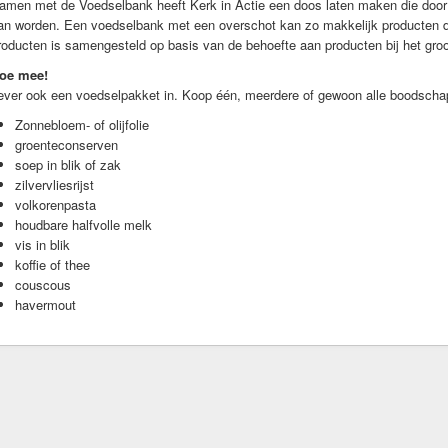
amen met de Voedselbank heeft Kerk in Actie een doos laten maken die door 
an worden. Een voedselbank met een overschot kan zo makkelijk producten de
roducten is samengesteld op basis van de behoefte aan producten bij het gro
oe mee!
ever ook een voedselpakket in. Koop één, meerdere of gewoon alle boodschapp
Zonnebloem- of olijfolie
groenteconserven
soep in blik of zak
zilvervliesrijst
volkorenpasta
houdbare halfvolle melk
vis in blik
koffie of thee
couscous
havermout