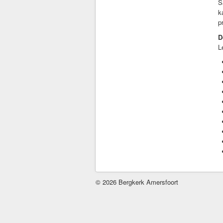
S
k
p
D
L
© 2026 Bergkerk Amersfoort